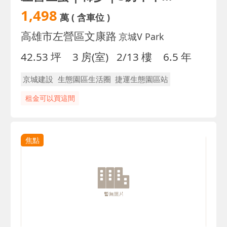
1,498
萬
( 含車位 )
高雄市左營區文康路
京城V Park
42.53 坪
3 房(室)
2/13 樓
6.5 年
京城建設
生態園區生活圈
捷運生態園區站
租金可以買這間
焦點