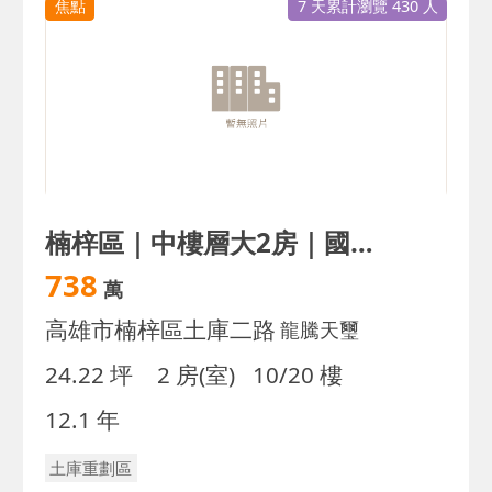
焦點
7 天累計瀏覽 430 人
楠梓區｜中樓層大2房｜國道1號｜低總價｜衛浴開窗
738
萬
高雄市楠梓區土庫二路
龍騰天璽
24.22 坪
2 房(室)
10/20 樓
12.1 年
土庫重劃區