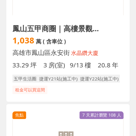
鳳山五甲商圈｜高樓景觀｜邊間3房含平車｜稀少釋出
1,038
萬
( 含車位 )
高雄市鳳山區永安街
水晶鑽大廈
33.29 坪
3 房(室)
9/13 樓
20.8 年
五甲生活圈
捷運Y21站(施工中)
捷運Y22站(施工中)
租金可以買這間
焦點
7 天累計瀏覽 108 人