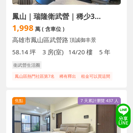
鳳山｜瑞隆衛武營｜稀少3房平車｜衛浴開窗｜免裝潢
1,998
萬
( 含車位 )
高雄市鳳山區武營路
頂誠御丰景
58.14 坪
3 房(室)
14/20 樓
5 年
衛武營生活圈
鳳山區熱門社區第7名
稀有釋出
租金可以買這間
焦點
7 天累計瀏覽 437 人