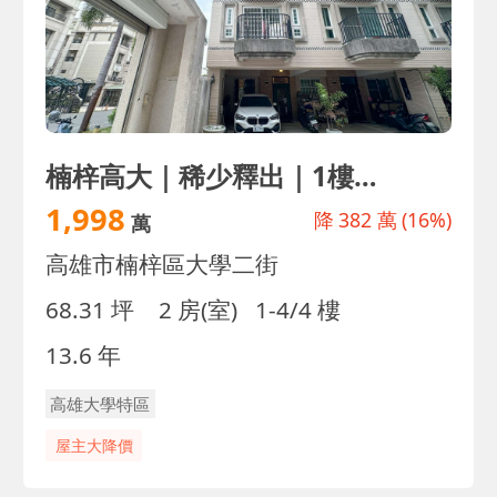
楠梓高大｜稀少釋出｜1樓孝親房｜5房4衛｜免整理
1,998
降
382 萬
(16%)
萬
高雄市楠梓區大學二街
68.31 坪
2 房(室)
1-4/4 樓
13.6 年
高雄大學特區
屋主大降價