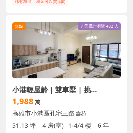
稀有釋出
租金可以買這間
焦點
7 天累計瀏覽 482 人
小港輕屋齡｜雙車墅 | 挑高採光大四房 | 誠售
1,988
萬
高雄市小港區孔宅三路
鑫苑
51.13 坪
4 房(室)
1-4/4 樓
6 年