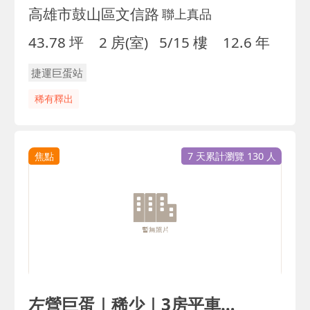
高雄市鼓山區文信路
聯上真品
43.78 坪
2 房(室)
5/15 樓
12.6 年
捷運巨蛋站
稀有釋出
焦點
7 天累計瀏覽 130 人
左營巨蛋｜稀少｜3房平車｜衛浴開窗｜輕屋齡｜誠