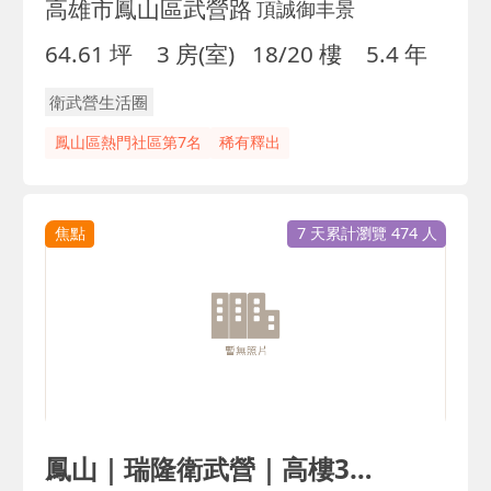
高雄市鳳山區武營路
頂誠御丰景
64.61 坪
3 房(室)
18/20 樓
5.4 年
衛武營生活圈
鳳山區熱門社區第7名
稀有釋出
焦點
7 天累計瀏覽 474 人
鳳山｜瑞隆衛武營｜高樓3房雙平車｜雙衛開窗｜超稀有