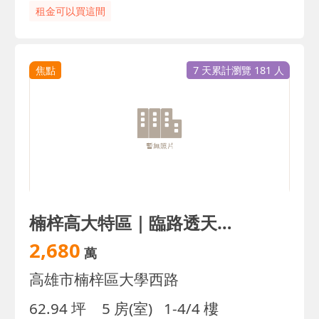
租金可以買這間
焦點
7 天累計瀏覽 181 人
楠梓高大特區｜臨路透天｜15米大路金店面｜稀少釋出
2,680
萬
高雄市楠梓區大學西路
62.94 坪
5 房(室)
1-4/4 樓