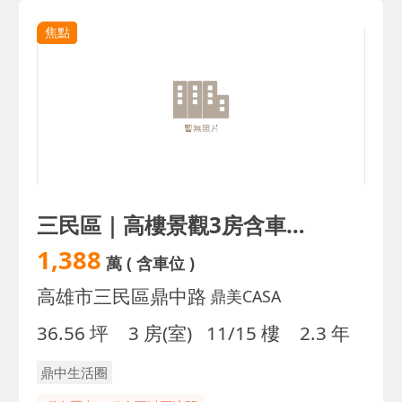
焦點
三民區｜高樓景觀3房含車位｜輕屋齡｜近河堤商圈
1,388
萬
( 含車位 )
高雄市三民區鼎中路
鼎美CASA
36.56 坪
3 房(室)
11/15 樓
2.3 年
鼎中生活圈