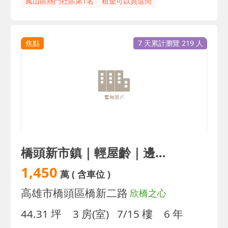
鳳山區熱門社區第1名
租金可以買這間
焦點
7 天累計瀏覽 219 人
橋頭新市鎮｜輕屋齡｜邊間明亮3房平車｜免裝潢
1,450
萬
( 含車位 )
高雄市橋頭區橋新二路
欣橋之心
44.31 坪
3 房(室)
7/15 樓
6 年