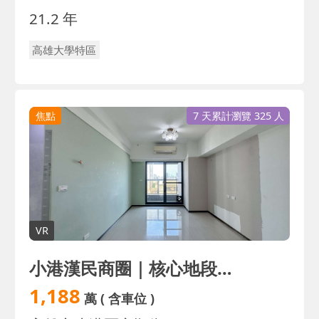
21.2 年
高雄大學特區
焦點
7 天累計瀏覽 325 人
VR
小港漢民商圈｜核心地段｜採光大3房平車｜進小港捷運
1,188
萬
( 含車位 )