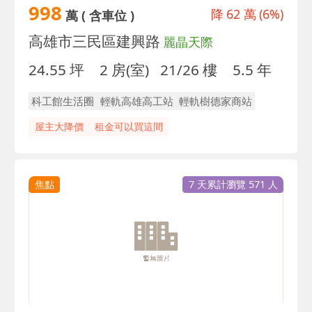
998
降
62 萬
(6%)
萬
( 含車位 )
高雄市三民區建興路
麗晶天際
24.55 坪
2 房(室)
21/26 樓
5.5 年
科工館生活圈
輕軌高雄高工站
輕軌樹德家商站
屋主大降價
租金可以買這間
焦點
7 天累計瀏覽 571 人