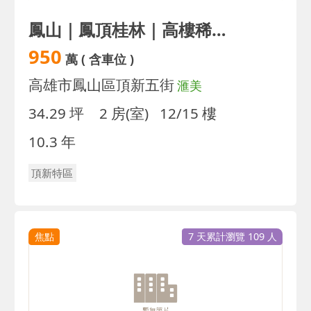
鳳山｜鳳頂桂林｜高樓稀少採光兩房平車｜誠售
950
萬
( 含車位 )
高雄市鳳山區頂新五街
滙美
34.29 坪
2 房(室)
12/15 樓
10.3 年
頂新特區
焦點
7 天累計瀏覽 109 人