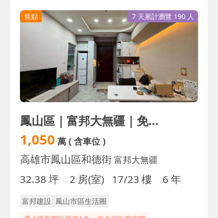
焦點
7 天累計瀏覽 190 人
鳳山區｜富邦大無疆｜免裝潢2房平車｜屋況優
1,050
萬
( 含車位 )
高雄市鳳山區和德街
富邦大無疆
32.38 坪
2 房(室)
17/23 樓
6 年
富邦建設
鳳山市區生活圈