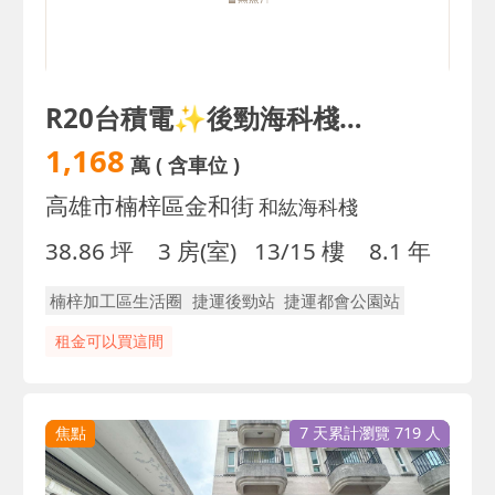
R20台積電✨後勁海科棧✨三房平車✨高樓層
1,168
萬
( 含車位 )
高雄市楠梓區金和街
和紘海科棧
38.86 坪
3 房(室)
13/15 樓
8.1 年
楠梓加工區生活圈
捷運後勁站
捷運都會公園站
租金可以買這間
焦點
7 天累計瀏覽 719 人