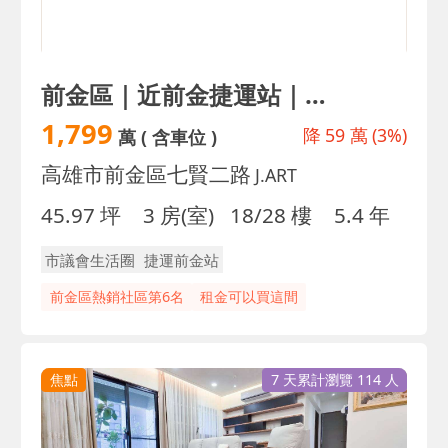
前金區｜近前金捷運站｜輕屋齡景觀3房+平車｜誠售
1,799
降
59 萬
(3%)
萬
( 含車位 )
高雄市前金區七賢二路
J.ART
45.97 坪
3 房(室)
18/28 樓
5.4 年
市議會生活圈
捷運前金站
前金區熱銷社區第6名
租金可以買這間
焦點
7 天累計瀏覽 114 人