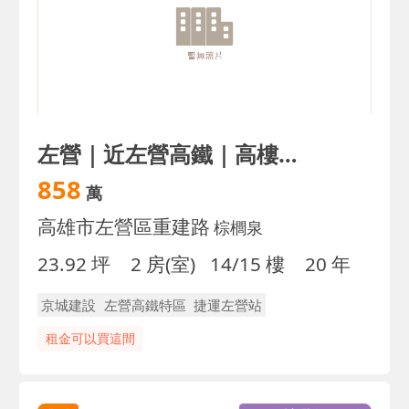
左營｜近左營高鐵｜高樓景觀2房｜衛浴開窗｜誠
858
萬
高雄市左營區重建路
棕櫚泉
23.92 坪
2 房(室)
14/15 樓
20 年
京城建設
左營高鐵特區
捷運左營站
租金可以買這間