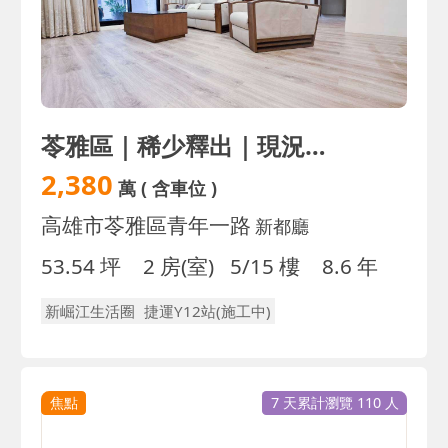
苓雅區｜稀少釋出｜現況改大兩房+平車｜雙衛浴開窗
2,380
萬
( 含車位 )
高雄市苓雅區青年一路
新都廳
53.54 坪
2 房(室)
5/15 樓
8.6 年
新崛江生活圈
捷運Y12站(施工中)
焦點
7 天累計瀏覽 110 人