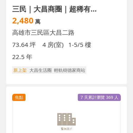
三民｜大昌商圈｜超稀有輕屋齡｜4房車庫透天｜出價談
2,480
萬
高雄市三民區大昌二路
73.64 坪
4 房(室)
1-5/5 樓
22.5 年
新上架
大昌生活圈
輕軌樹德家商站
焦點
7 天累計瀏覽 369 人