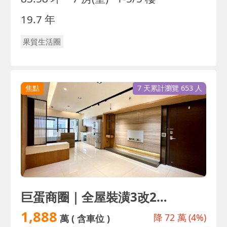
19.7 年
果貿生活圈
焦點
7 天累計瀏覽 653 人
巨蛋商圈｜全屋裝潢3改2房配平車｜精華地段｜誠
1,888
降
72 萬
(4%)
萬
( 含車位 )