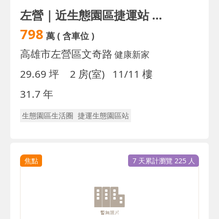
左營｜近生態園區捷運站 ｜屋況佳大兩房含車位｜誠售
798
萬
( 含車位 )
高雄市左營區文奇路
健康新家
29.69 坪
2 房(室)
11/11 樓
31.7 年
生態園區生活圈
捷運生態園區站
焦點
7 天累計瀏覽 225 人