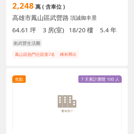
2,248
萬
( 含車位 )
高雄市鳳山區武營路
頂誠御丰景
64.61 坪
3 房(室)
18/20 樓
5.4 年
衛武營生活圈
鳳山區熱門社區第7名
稀有釋出
焦點
7 天累計瀏覽 100 人