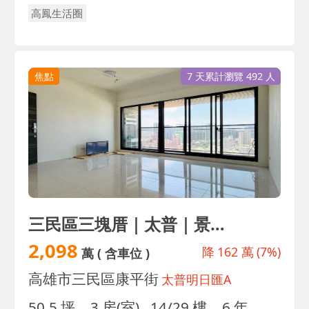
高鳳生活圈
焦點
7 天累計瀏覽 492 人
三民區三塊厝｜太普｜景觀3房平車｜超稀有全屋亮
2,098
降
162 萬
(7%)
萬
( 含車位 )
高雄市三民區康平街
太普明日匯A
50.5 坪
3 房(室)
14/29 樓
6 年