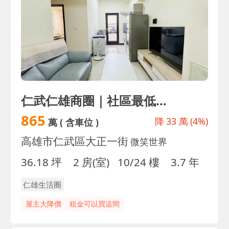
仁武仁雄商圈｜社區最低總價｜高樓層2房平車｜誠售
865
降
33 萬
(4%)
萬
( 含車位 )
高雄市仁武區大正一街
微笑世界
36.18 坪
2 房(室)
10/24 樓
3.7 年
仁雄生活圈
屋主大降價
租金可以買這間