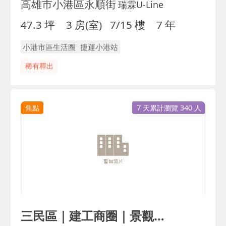
高雄市小港區永順街
瑞霖U-Line
47.3 坪
3 房(室)
7/15 樓
7 年
小港市區生活圈
捷運小港站
稀有釋出
焦點
7 天累計瀏覽 340 人
三民區｜建工商圈｜景觀明亮2房平車｜誠售