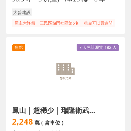
太普建設
屋主大降價
三民區熱門社區第6名
租金可以買這間
焦點
7 天累計瀏覽 182 人
鳳山｜超稀少｜瑞隆衛武營｜高樓3房雙平車｜雙衛開窗
2,248
萬
( 含車位 )