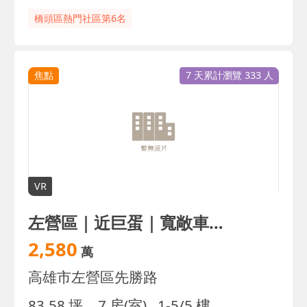
橋頭區熱門社區第6名
焦點
7 天累計瀏覽 333 人
VR
左營區｜近巨蛋｜寬敞車庫透店｜臨15米路｜稀少釋出
2,580
萬
高雄市左營區先勝路
83.58 坪
7 房(室)
1-5/5 樓