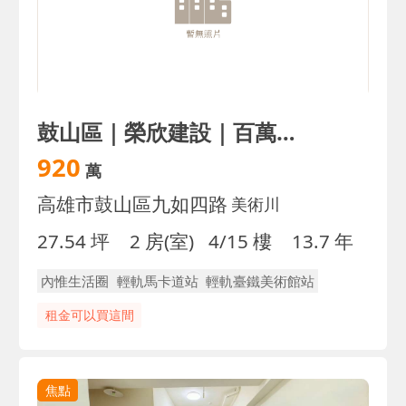
鼓山區｜榮欣建設｜百萬裝潢正2房｜衛浴開窗｜誠售
920
萬
高雄市鼓山區九如四路
美術川
27.54 坪
2 房(室)
4/15 樓
13.7 年
內惟生活圈
輕軌馬卡道站
輕軌臺鐵美術館站
租金可以買這間
焦點