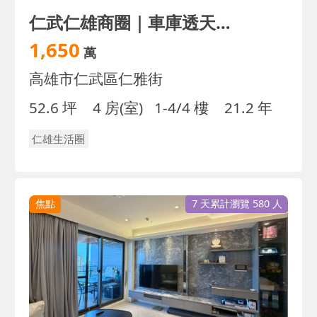
仁武仁雄商圈｜車庫透天｜稀少釋出｜屋況優
1,650
萬
高雄市仁武區仁雅街
52.6 坪
4 房(室)
1-4/4 樓
21.2 年
仁雄生活圈
焦點
7 天累計瀏覽 580 人