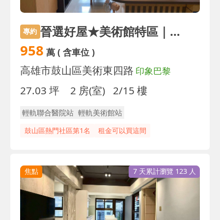
晉選好屋★美術館特區｜頂客族首選｜兩房+平車
專約
958
萬
( 含車位 )
高雄市鼓山區美術東四路
印象巴黎
27.03 坪
2 房(室)
2/15 樓
輕軌聯合醫院站
輕軌美術館站
鼓山區熱門社區第1名
租金可以買這間
焦點
7 天累計瀏覽 123 人