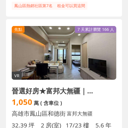
鳳山區熱銷社區第7名
租金可以買這間
焦點
7 天累計瀏覽 166 人
VR
晉選好房★富邦大無疆｜輕奢質感裝潢｜2房平車
1,050
萬
( 含車位 )
高雄市鳳山區和德街
富邦大無疆
32.39 坪
2 房(室)
17/23 樓
5.6 年