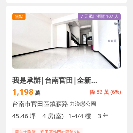
焦點
7 天累計瀏覽 107 人
我是承辦|台南官田|全新未住優質車墅|力漢戀公園
1,198
降
82 萬
(6%)
萬
台南市官田區鎮森路
力漢戀公園
45.46 坪
4 房(室)
1-4/4 樓
3 年
屋主大降價
官田區熱門社區第6名