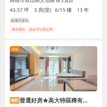
高雄市鼓山區文信路
聯上真品
43.57 坪
3 房(室)
6/15 樓
13 年
捷運巨蛋站
稀有釋出
租金可以買這間
焦點
晉選好房★高大特區稀有釋出｜免整理社區型車庫透天
專約