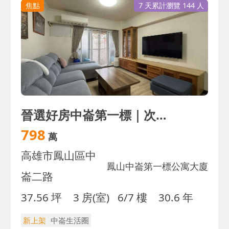
焦點
7 天累計瀏覽 144 人
晉選好房中崙第一標｜次頂樓採光好｜漂亮大三房
798
萬
高雄市鳳山區中
鳳山中崙第一標公寓大廈
崙二路
37.56 坪
3 房(室)
6/7 樓
30.6 年
新上架
中崙生活圈