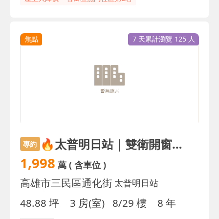
焦點
7 天累計瀏覽 125 人
🔥太普明日站｜雙衛開窗｜裝潢三房平車
專約
1,998
萬
( 含車位 )
高雄市三民區通化街
太普明日站
48.88 坪
3 房(室)
8/29 樓
8 年