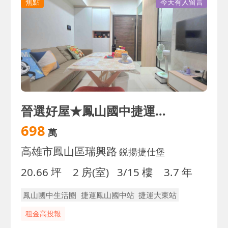
焦點
今天有人留言
晉選好屋★鳳山國中捷運｜首購首選美裝潢輕屋齡正兩房
698
萬
高雄市鳳山區瑞興路
鋭揚捷仕堡
20.66 坪
2 房(室)
3/15 樓
3.7 年
鳳山國中生活圈
捷運鳳山國中站
捷運大東站
租金高投報