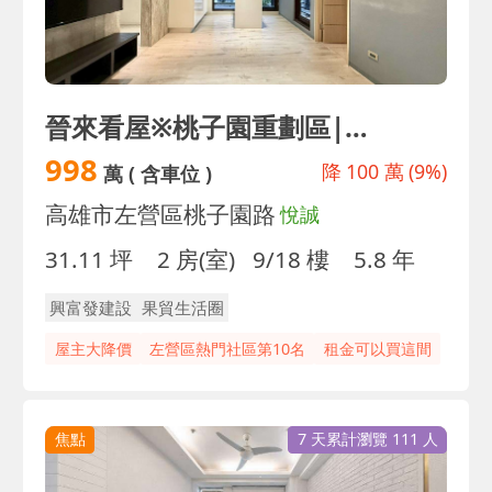
晉來看屋※桃子園重劃區|精美設計用心裝潢兩房平車
998
降
100 萬
(9%)
萬
( 含車位 )
高雄市左營區桃子園路
悅誠
31.11 坪
2 房(室)
9/18 樓
5.8 年
興富發建設
果貿生活圈
屋主大降價
左營區熱門社區第10名
租金可以買這間
焦點
7 天累計瀏覽 111 人