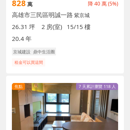
828
降
40 萬
(5%)
萬
高雄市三民區明誠一路
紫京城
26.31 坪
2 房(室)
15/15 樓
20.4 年
京城建設
鼎中生活圈
租金可以買這間
焦點
7 天累計瀏覽 118 人