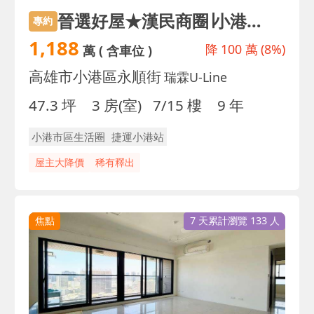
晉選好屋★漢民商圈∣小港捷運∣輕屋齡採光三房平車
專約
1,188
降
100 萬
(8%)
萬
( 含車位 )
高雄市小港區永順街
瑞霖U-Line
47.3 坪
3 房(室)
7/15 樓
9 年
小港市區生活圈
捷運小港站
屋主大降價
稀有釋出
焦點
7 天累計瀏覽 133 人