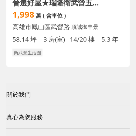
晉選好屋★瑞隆衛武營五年屋｜高質感三房平車雙衛開窗
1,998
萬
( 含車位 )
高雄市鳳山區武營路
頂誠御丰景
58.14 坪
3 房(室)
14/20 樓
5.3 年
衛武營生活圈
關於我們
真心為您服務