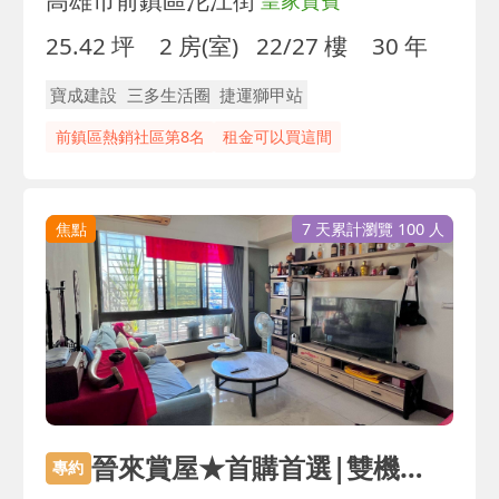
皇家貴賓
25.42 坪
2 房(室)
22/27 樓
30 年
寶成建設
三多生活圈
捷運獅甲站
前鎮區熱銷社區第8名
租金可以買這間
焦點
7 天累計瀏覽 100 人
晉來賞屋★首購首選|雙機能商圈|高樓景觀大兩房
專約