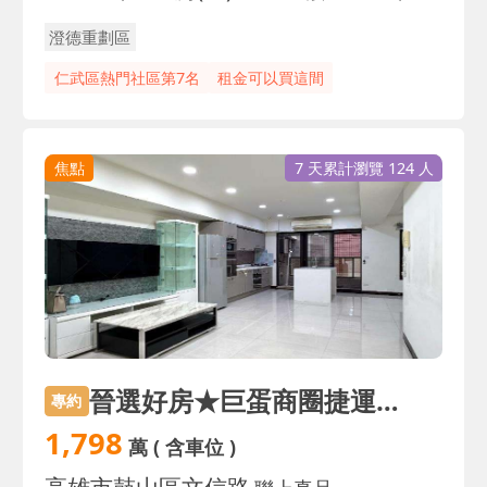
澄德重劃區
仁武區熱門社區第7名
租金可以買這間
焦點
7 天累計瀏覽 124 人
晉選好房★巨蛋商圈捷運宅格局方正|三房+平車
專約
1,798
萬
( 含車位 )