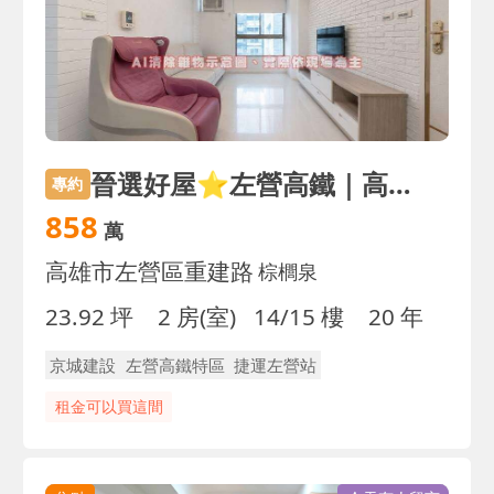
晉選好屋⭐左營高鐵｜高樓採光美二房｜稀有釋出⭐
專約
858
萬
高雄市左營區重建路
棕櫚泉
23.92 坪
2 房(室)
14/15 樓
20 年
京城建設
左營高鐵特區
捷運左營站
租金可以買這間