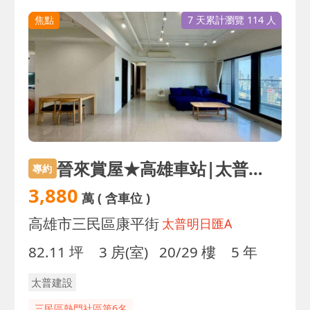
焦點
7 天累計瀏覽 114 人
晉來賞屋★高雄車站|太普明日匯|景觀3房雙平車
專約
3,880
萬
( 含車位 )
高雄市三民區康平街
太普明日匯A
82.11 坪
3 房(室)
20/29 樓
5 年
太普建設
三民區熱門社區第6名