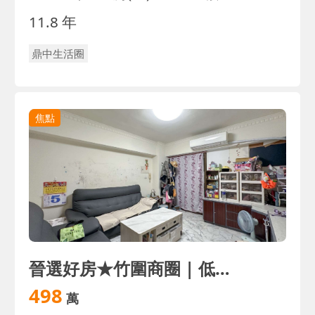
11.8 年
鼎中生活圈
焦點
晉選好房★竹圍商圈 | 低總價 |稀有陽台進出三房
498
萬