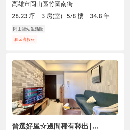
高雄市岡山區竹圍南街
28.23 坪
3 房(室)
5/8 樓
34.8 年
岡山後站生活圈
租金高投報
晉選好屋☆邊間稀有釋出|輕屋齡質感兩房+車位