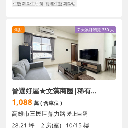
生態園區生活圈
捷運生態園區站
焦點
7 天累計瀏覽 330 人
晉選好屋★文藻商圈|稀有高樓層雙面採光兩房+車位
1,088
萬
( 含車位 )
高雄市三民區鼎力路
愛上巨蛋
28.21 坪
2 房(室)
10/15 樓