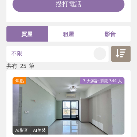
撥打電話
買屋
租屋
影音
不限
共有
25
筆
焦點
7 天累計瀏覽 344 人
AI影音
AI美裝