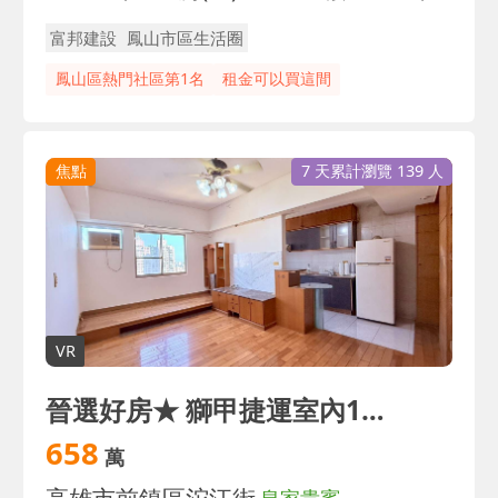
富邦建設
鳳山市區生活圈
鳳山區熱門社區第1名
租金可以買這間
焦點
7 天累計瀏覽 139 人
VR
晉選好房★ 獅甲捷運室內16坪大兩房｜景觀無遮擋
658
萬
高雄市前鎮區沱江街