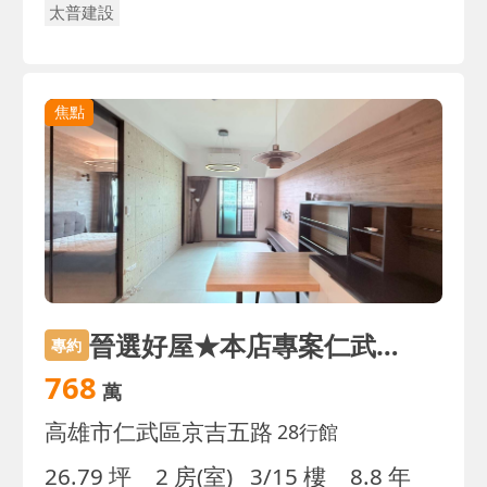
太普建設
焦點
晉選好屋★本店專案仁武區輕屋齡｜採光通風極佳美兩房
專約
768
萬
高雄市仁武區京吉五路
28行館
26.79 坪
2 房(室)
3/15 樓
8.8 年