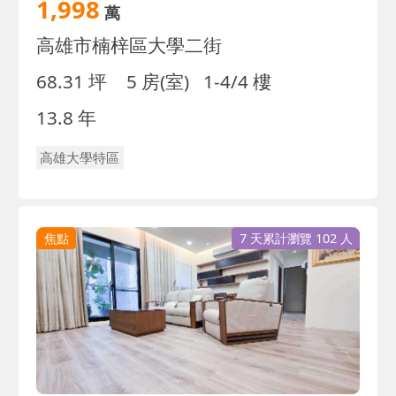
1,998
萬
高雄市楠梓區大學二街
68.31 坪
5 房(室)
1-4/4 樓
13.8 年
高雄大學特區
焦點
7 天累計瀏覽 102 人