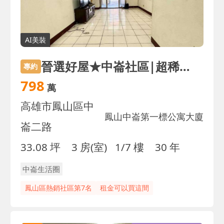
AI美裝
晉選好屋★中崙社區|超稀有華廈一樓正三房
專約
798
萬
高雄市鳳山區中
鳳山中崙第一標公寓大廈
崙二路
33.08 坪
3 房(室)
1/7 樓
30 年
中崙生活圈
鳳山區熱銷社區第7名
租金可以買這間