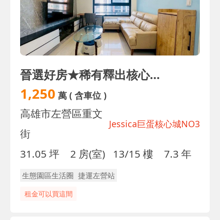
晉選好房★稀有釋出核心城3|高樓層採光通風宅+車位
1,250
萬
( 含車位 )
高雄市左營區重文
Jessica巨蛋核心城NO3
街
31.05 坪
2 房(室)
13/15 樓
7.3 年
生態園區生活圈
捷運左營站
租金可以買這間