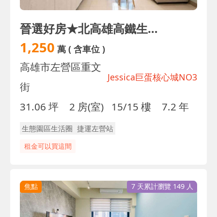
晉選好房★北高雄高鐵生活圈｜核心城3｜正二房車位
1,250
萬
( 含車位 )
高雄市左營區重文
Jessica巨蛋核心城NO3
街
31.06 坪
2 房(室)
15/15 樓
7.2 年
生態園區生活圈
捷運左營站
租金可以買這間
焦點
7 天累計瀏覽 149 人