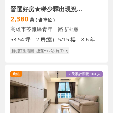
晉選好房★稀少釋出現況三改大兩房+平車｜雙衛浴開窗
2,380
萬
( 含車位 )
高雄市苓雅區青年一路
新都廳
53.54 坪
2 房(室)
5/15 樓
8.6 年
新崛江生活圈
捷運Y12站(施工中)
焦點
7 天累計瀏覽 104 人