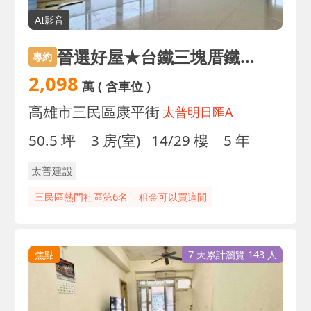
AI影音
晉選好屋★台鐵三塊厝鐵道旁邊間景觀三房平車|全屋亮
專約
2,098
萬
( 含車位 )
高雄市三民區康平街
太普明日匯A
50.5 坪
3 房(室)
14/29 樓
5 年
太普建設
三民區熱門社區第6名
租金可以買這間
焦點
7 天累計瀏覽 143 人