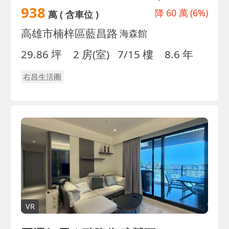
938
降
60 萬
(6%)
萬
( 含車位 )
高雄市楠梓區藍昌路
海森館
29.86 坪
2 房(室)
7/15 樓
8.6 年
右昌生活圈
VR