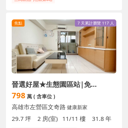
焦點
7 天累計瀏覽 117 人
晉選好屋★生態園區站|免整理高樓大兩房+車位
798
萬
( 含車位 )
高雄市左營區文奇路
健康新家
29.7 坪
2 房(室)
11/11 樓
31.8 年